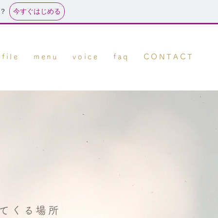
今すぐはじめる
？
file
menu
voice
faq
CONTACT
てくる場所