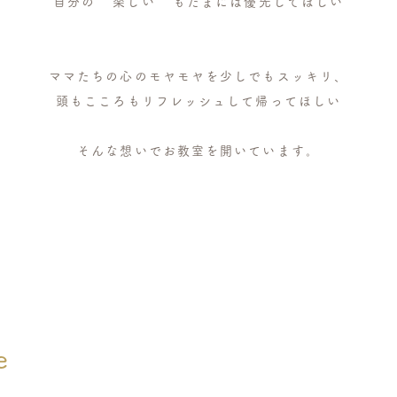
自分の " 楽しい " もたまには優先してほしい
ママたちの心のモヤモヤを少しでもスッキリ、
頭もこころもリフレッシュして帰ってほしい
そんな想いでお教室を開いています。
e